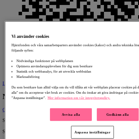
Vi använder cookies
Hjärnfonden och våra samarbetsparters använder cookies (kakor) och andra tekniska lös
följande syften:
Nödvändiga funktioner på webbplatsen
Optimera användarupplevelsen för dig som besökare
Statistik och webbanalys, för att utveckla webbsidan
Marknadsföring
Ladda ner
Du som besökare kan alltid välja om du vill tillåta att vår webbplats placerar cookies på
alla” om du accepterar vårt bruk av cookies. Om du önskar att göra ändringar på cookie-i
Necessäry by Ella
”Anpassa inställningar”.
Mer information om vår integritetspolicy.
Ge en gåva
Avvisa alla
Godkänn alla
Skapad av:
Necessäry by Ella
Samlar in till:
Anpassa inställningar
Depression