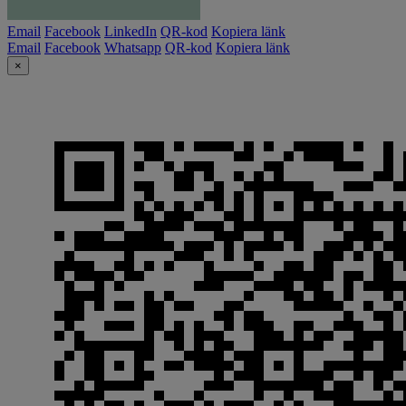
Email
Facebook
LinkedIn
QR-kod
Kopiera länk
Email
Facebook
Whatsapp
QR-kod
Kopiera länk
×