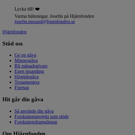
Lycka till! ❤️
Varma hälsningar, Josefin på Hjärnfonden
josefin.mozard@hjarnfonden.se
Hjärnfonden
Stöd oss
Ge en gåva
Minnesgåva
Bli månadsgivare
Egen insamling
Högtidsgåva
Testamentera
Företag
Hit går din gåva
Så används din gåva
Forskningsprojekt som stöds
Forskningsframgångar
Om Hjärnfonden