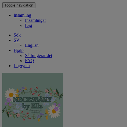
Toggle navigation
Insamling
Insamlingar
Lag
Sök
SV
English
Hjälp
Så fungerar det
FAQ
Logga in