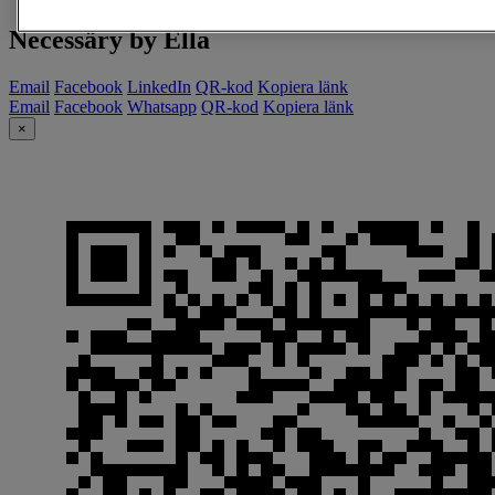
Necessäry by Ella
Email
Facebook
LinkedIn
QR-kod
Kopiera länk
Email
Facebook
Whatsapp
QR-kod
Kopiera länk
×