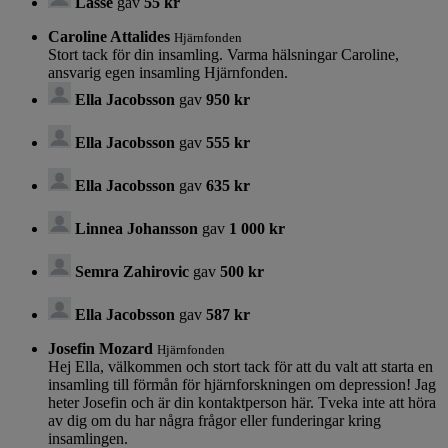
Lasse
gav
55 kr
Caroline Attalides
Hjärnfonden
Stort tack för din insamling. Varma hälsningar Caroline,
ansvarig egen insamling Hjärnfonden.
Ella Jacobsson
gav
950 kr
Ella Jacobsson
gav
555 kr
Ella Jacobsson
gav
635 kr
Linnea Johansson
gav
1 000 kr
Semra Zahirovic
gav
500 kr
Ella Jacobsson
gav
587 kr
Josefin Mozard
Hjärnfonden
Hej Ella, välkommen och stort tack för att du valt att starta en
insamling till förmån för hjärnforskningen om depression! Jag
heter Josefin och är din kontaktperson här. Tveka inte att höra
av dig om du har några frågor eller funderingar kring
insamlingen.