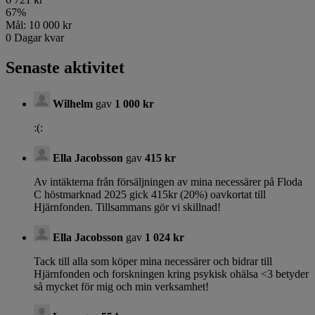
67
%
Mål:
10 000 kr
0
Dagar kvar
Senaste aktivitet
Wilhelm
gav
1 000 kr
:(:
Ella Jacobsson
gav
415 kr
Av intäkterna från försäljningen av mina necessärer på Floda
C höstmarknad 2025 gick 415kr (20%) oavkortat till
Hjärnfonden. Tillsammans gör vi skillnad!
Ella Jacobsson
gav
1 024 kr
Tack till alla som köper mina necessärer och bidrar till
Hjärnfonden och forskningen kring psykisk ohälsa <3 betyder
så mycket för mig och min verksamhet!