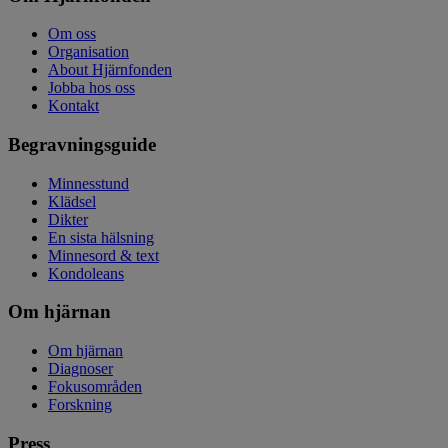
Om oss
Organisation
About Hjärnfonden
Jobba hos oss
Kontakt
Begravningsguide
Minnesstund
Klädsel
Dikter
En sista hälsning
Minnesord & text
Kondoleans
Om hjärnan
Om hjärnan
Diagnoser
Fokusområden
Forskning
Press