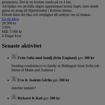
promenera. Det är en kortare runda på ca 4 km.
Att hjälpa oss att hålla stigen upptrampad kostar inget, men skänk
gärna en peng till Hjärnfonden i Roberts minne.
Efteråt finns det fika och möjlighet till ombyte om så önskas.
Ge en gåva
28 500 kr
570
%
Mål:
5 000 kr
0
Dagar kvar
Senaste aktivitet
Från Sofia med familj (från England)
gav
300 kr
Sending condolences to family in Hällingsjö from Sofia (uk -
friend of Malin and Andreas )
Eva & Joakim Gårlin
gav
500 kr
Jättefint initiativ!
Rickard & Kati
gav
500 kr