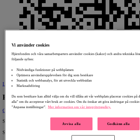
Vi använder cookies
Hjärnfonden och våra samarbetsparters använder cookies (kakor) och andra tekniska lös
följande syften:
Nödvändiga funktioner på webbplatsen
Optimera användarupplevelsen för dig som besökare
Statistik och webbanalys, för att utveckla webbsidan
Ladda ner
Marknadsföring
Roberts Runda
Du som besökare kan alltid välja om du vill tillåta att vår webbplats placerar cookies på
alla” om du accepterar vårt bruk av cookies. Om du önskar att göra ändringar på cookie-i
”Anpassa inställningar”.
Mer information om vår integritetspolicy.
Ge en gåva
Skapad av:
Avvisa alla
Godkänn alla
Roberts Runda
Samlar in till:
Hjärnan