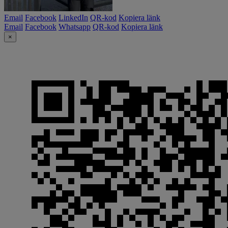
Email
Facebook
LinkedIn
QR-kod
Kopiera länk
Email
Facebook
Whatsapp
QR-kod
Kopiera länk
×