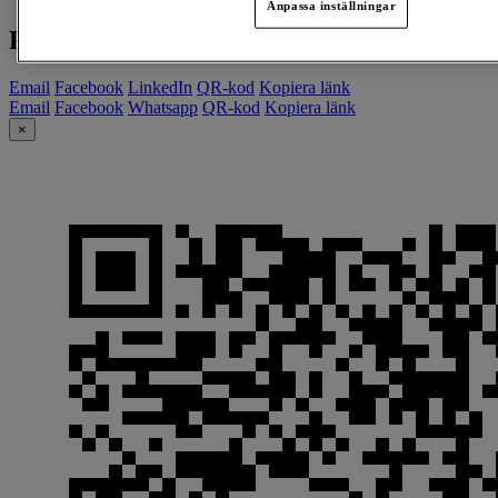
Anpassa inställningar
Roberts Runda
Email
Facebook
LinkedIn
QR-kod
Kopiera länk
Email
Facebook
Whatsapp
QR-kod
Kopiera länk
×