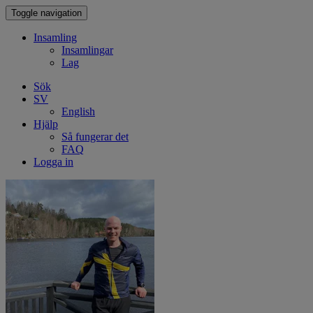
Toggle navigation
Insamling
Insamlingar
Lag
Sök
SV
English
Hjälp
Så fungerar det
FAQ
Logga in