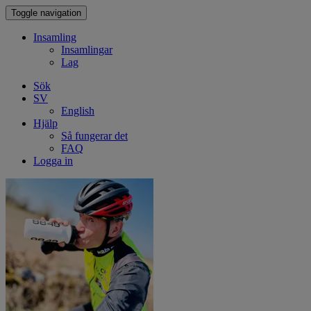
Toggle navigation
Insamling
Insamlingar
Lag
Sök
SV
English
Hjälp
Så fungerar det
FAQ
Logga in