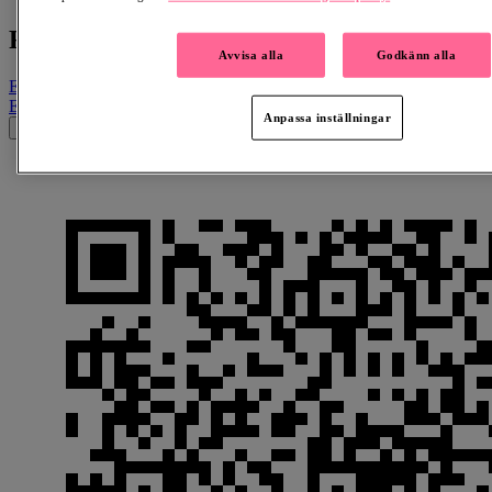
Rör dig Hjärna
Avvisa alla
Godkänn alla
Email
Facebook
LinkedIn
QR-kod
Kopiera länk
Email
Facebook
Whatsapp
QR-kod
Kopiera länk
Anpassa inställningar
×