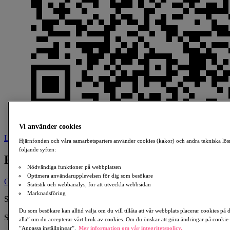
Vi använder cookies
Ladda ner
Hjärnfonden och våra samarbetsparters använder cookies (kakor) och andra tekniska lös
följande syften:
Rör dig Hjärna
Nödvändiga funktioner på webbplatsen
Optimera användarupplevelsen för dig som besökare
Ge en gåva
Statistik och webbanalys, för att utveckla webbsidan
Marknadsföring
Skapad av:
Lars Gabrielsson
Du som besökare kan alltid välja om du vill tillåta att vår webbplats placerar cookies på
Samlar in till:
alla” om du accepterar vårt bruk av cookies. Om du önskar att göra ändringar på cookie-i
Hjärnan
”Anpassa inställningar”.
Mer information om vår integritetspolicy.