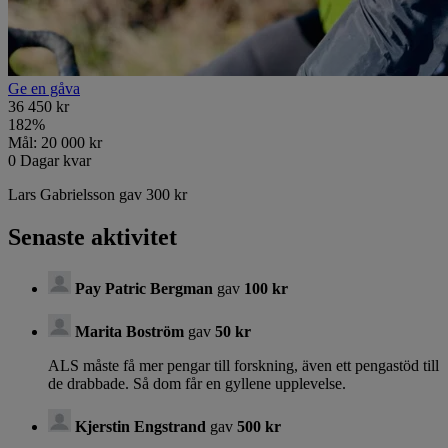
Ge en gåva
36 450 kr
182
%
Mål:
20 000 kr
0
Dagar kvar
Lars Gabrielsson gav 300 kr
Senaste aktivitet
Pay Patric Bergman
gav
100 kr
Marita Boström
gav
50 kr
ALS måste få mer pengar till forskning, även ett pengastöd till
de drabbade. Så dom får en gyllene upplevelse.
Kjerstin Engstrand
gav
500 kr