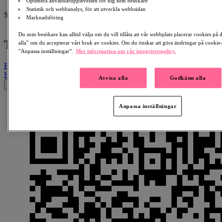
Optimera användarupplevelsen för dig som besökare
Sofia Dahlström
Statistik och webbanalys, för att utveckla webbsidan
Samlar in till:
Marknadsföring
Hjärnan
Du som besökare kan alltid välja om du vill tillåta att vår webbplats placerar cookies på
Till minne av Sara Dahlström
alla” om du accepterar vårt bruk av cookies. Om du önskar att göra ändringar på cookie-i
”Anpassa inställningar”.
Mer information om vår integritetspolicy.
Email
Facebook
LinkedIn
QR-kod
Kopiera länk
Email
Facebook
Whatsapp
QR-kod
Kopiera länk
Avvisa alla
Godkänn alla
×
Anpassa inställningar