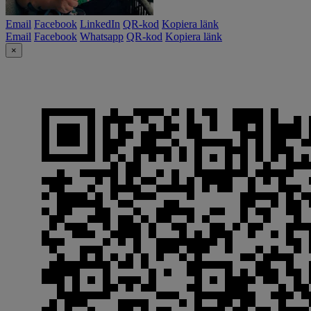
Email
Facebook
LinkedIn
QR-kod
Kopiera länk
Email
Facebook
Whatsapp
QR-kod
Kopiera länk
×