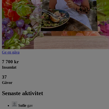
Ge en gåva
7 700 kr
Insamlat
37
Gåvor
Senaste aktivitet
Sofie
gav