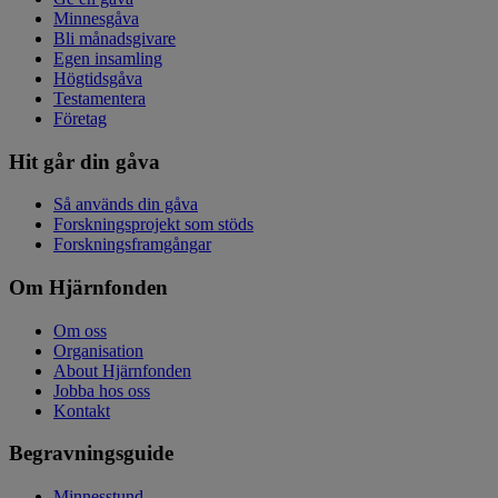
Minnesgåva
Bli månadsgivare
Egen insamling
Högtidsgåva
Testamentera
Företag
Hit går din gåva
Så används din gåva
Forskningsprojekt som stöds
Forskningsframgångar
Om Hjärnfonden
Om oss
Organisation
About Hjärnfonden
Jobba hos oss
Kontakt
Begravningsguide
Minnesstund