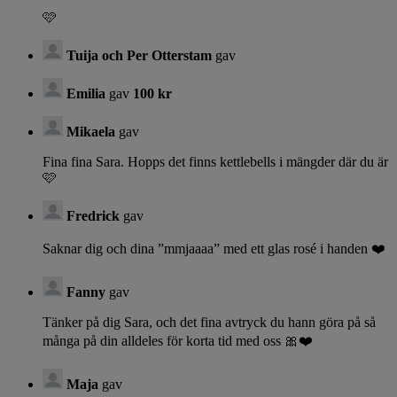
🩷
Tuija och Per Otterstam
gav
Emilia
gav
100 kr
Mikaela
gav
Fina fina Sara. Hopps det finns kettlebells i mängder där du är
🩷
Fredrick
gav
Saknar dig och dina ”mmjaaaa” med ett glas rosé i handen ❤️
Fanny
gav
Tänker på dig Sara, och det fina avtryck du hann göra på så
många på din alldeles för korta tid med oss 🎀❤️
Maja
gav