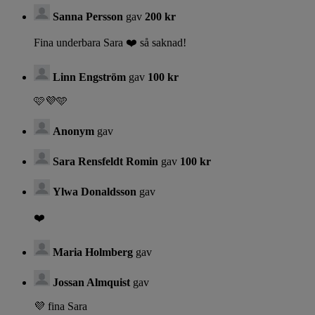
Sanna Persson
gav
200 kr
Fina underbara Sara ❤️ så saknad!
Linn Engström
gav
100 kr
🩷💜🩵
Anonym
gav
Sara Rensfeldt Romin
gav
100 kr
Ylwa Donaldsson
gav
❤️
Maria Holmberg
gav
Jossan Almquist
gav
💜 fina Sara