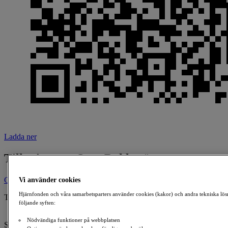
Ladda ner
Till minne av Sara Dahlström
Ge en gåva
Vi använder cookies
Hjärnfonden och våra samarbetsparters använder cookies (kakor) och andra tekniska lös
Till minne av:
följande syften:
Sara Dahlström
1992-10-06 - 2024-04-08
Nödvändiga funktioner på webbplatsen
Skapad av: