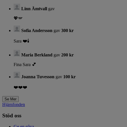
Linn Ämtvall
gav
💖🪽
Sofia Andersson
gav
300 kr
Sara ❤️🕯️
Maria Berkland
gav
200 kr
Fina Sara 💕
Joanna Tuvesson
gav
100 kr
❤️❤️❤️
Hjärnfonden
Stöd oss
Ge en gåva