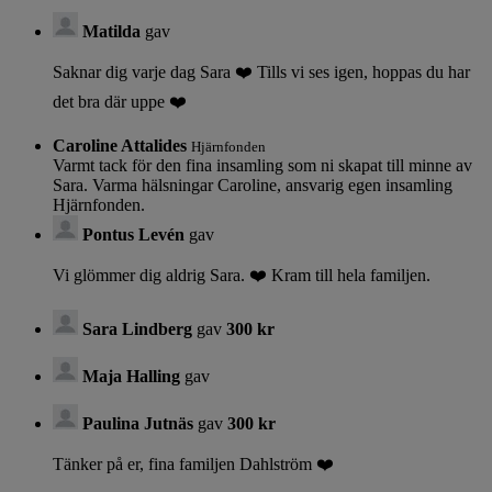
Matilda
gav
Saknar dig varje dag Sara ❤️ Tills vi ses igen, hoppas du har
det bra där uppe ❤️
Caroline Attalides
Hjärnfonden
Varmt tack för den fina insamling som ni skapat till minne av
Sara. Varma hälsningar Caroline, ansvarig egen insamling
Hjärnfonden.
Pontus Levén
gav
Vi glömmer dig aldrig Sara. ❤️ Kram till hela familjen.
Sara Lindberg
gav
300 kr
Maja Halling
gav
Paulina Jutnäs
gav
300 kr
Tänker på er, fina familjen Dahlström ❤️