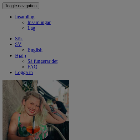
Toggle navigation
Insamling
Insamlingar
Lag
Sök
SV
English
Hjälp
Så fungerar det
FAQ
Logga in