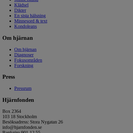
Klädsel
Dikter
En sista hälsning
Minnesord & text
Kondoleans
Om hjärnan
Om hjärnan
Diagnoser
Fokusområden
Forskning
Press
Pressrum
Hjärnfonden
Box 2364
103 18 Stockholm
Besöksadress: Stora Nygatan 26
info@hjarnfonden.se
Bankgiro 901-12 55