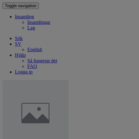
Toggle navigation
Insamling
Insamlingar
Lag
Sök
SV
English
Hjälp
Så fungerar det
FAQ
Logga in