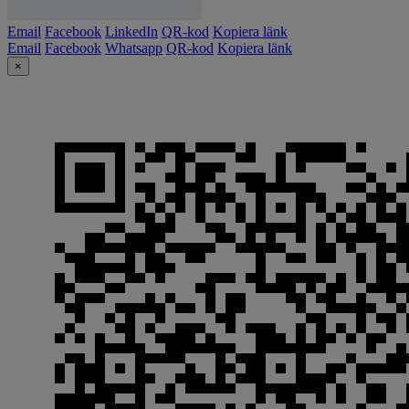
Email
Facebook
LinkedIn
QR-kod
Kopiera länk
Email
Facebook
Whatsapp
QR-kod
Kopiera länk
×