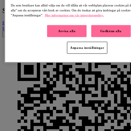
Du som besökare kan alltid välja om du vill tillåta att vår webbplats placerar cookies på
Sofia Broman
alla” om du accepterar vårt bruk av cookies. Om du önskar att göra ändringar på cookie-i
”Anpassa inställningar”.
Mer information om vår integritetspolicy.
Email
Facebook
LinkedIn
QR-kod
Kopiera länk
Email
Facebook
Whatsapp
QR-kod
Kopiera länk
Avvisa alla
Godkänn alla
×
Anpassa inställningar