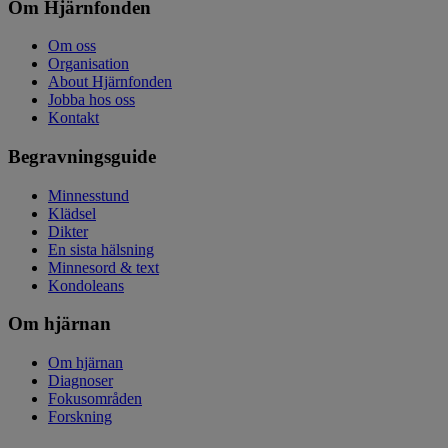
Om Hjärnfonden
Om oss
Organisation
About Hjärnfonden
Jobba hos oss
Kontakt
Begravningsguide
Minnesstund
Klädsel
Dikter
En sista hälsning
Minnesord & text
Kondoleans
Om hjärnan
Om hjärnan
Diagnoser
Fokusområden
Forskning