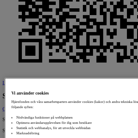
Ladda ner
Vi använder cookies
Sofia Broman
Hjärnfonden och våra samarbetsparters använder cookies (kakor) och andra tekniska lös
följande syften:
Ge en gåva
Nödvändiga funktioner på webbplatsen
Skapad av:
Optimera användarupplevelsen för dig som besökare
Sofia Broman
Statistik och webbanalys, för att utveckla webbsidan
Samlar in till:
Marknadsföring
Hjärnan