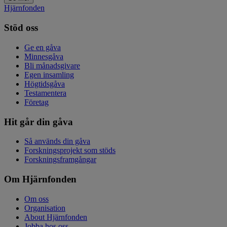
Hjärnfonden
Stöd oss
Ge en gåva
Minnesgåva
Bli månadsgivare
Egen insamling
Högtidsgåva
Testamentera
Företag
Hit går din gåva
Så används din gåva
Forskningsprojekt som stöds
Forskningsframgångar
Om Hjärnfonden
Om oss
Organisation
About Hjärnfonden
Jobba hos oss