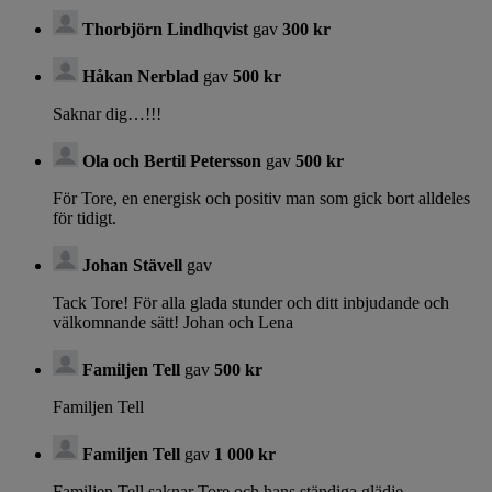
Thorbjörn Lindhqvist
gav
300 kr
Håkan Nerblad
gav
500 kr
Saknar dig…!!!
Ola och Bertil Petersson
gav
500 kr
För Tore, en energisk och positiv man som gick bort alldeles
för tidigt.
Johan Stävell
gav
Tack Tore! För alla glada stunder och ditt inbjudande och
välkomnande sätt! Johan och Lena
Familjen Tell
gav
500 kr
Familjen Tell
Familjen Tell
gav
1 000 kr
Familjen Tell saknar Tore och hans ständiga glädje.