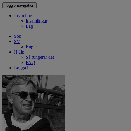
Toggle navigation
Insamling
Insamlingar
Lag
Sök
SV
English
Hjälp
Så fungerar det
FAQ
Logga in