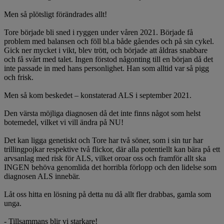
Men så plötsligt förändrades allt!
Tore började bli sned i ryggen under våren 2021. Började få
problem med balansen och föll bl.a både gåendes och på sin cykel.
Gick ner mycket i vikt, blev trött, och började att åldras snabbare
och få svårt med talet. Ingen förstod någonting till en början då det
inte passade in med hans personlighet. Han som alltid var så pigg
och frisk.
Men så kom beskedet – konstaterad ALS i september 2021.
Den värsta möjliga diagnosen då det inte finns något som helst
botemedel, vilket vi vill ändra på NU!
Det kan ligga genetiskt och Tore har två söner, som i sin tur har
trillingpojkar respektive två flickor, där alla potentiellt kan bära på ett
arvsanlag med risk för ALS, vilket oroar oss och framför allt ska
INGEN behöva genomlida det horribla förlopp och den lidelse som
diagnosen ALS innebär.
Låt oss hitta en lösning på detta nu då allt fler drabbas, gamla som
unga.
- Tillsammans blir vi starkare!