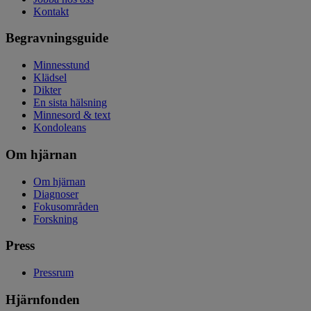
Kontakt
Begravningsguide
Minnesstund
Klädsel
Dikter
En sista hälsning
Minnesord & text
Kondoleans
Om hjärnan
Om hjärnan
Diagnoser
Fokusområden
Forskning
Press
Pressrum
Hjärnfonden