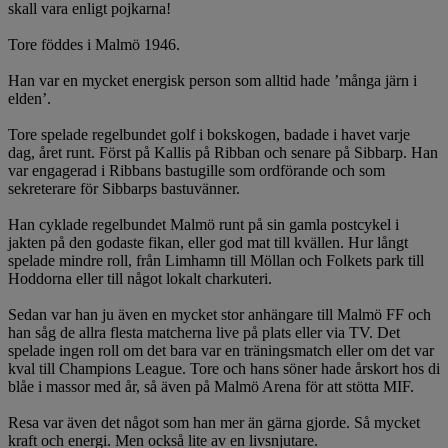
skall vara enligt pojkarna!
Tore föddes i Malmö 1946.
Han var en mycket energisk person som alltid hade ’många järn i
elden’.
Tore spelade regelbundet golf i bokskogen, badade i havet varje
dag, året runt. Först på Kallis på Ribban och senare på Sibbarp. Han
var engagerad i Ribbans bastugille som ordförande och som
sekreterare för Sibbarps bastuvänner.
Han cyklade regelbundet Malmö runt på sin gamla postcykel i
jakten på den godaste fikan, eller god mat till kvällen. Hur långt
spelade mindre roll, från Limhamn till Möllan och Folkets park till
Hoddorna eller till något lokalt charkuteri.
Sedan var han ju även en mycket stor anhängare till Malmö FF och
han såg de allra flesta matcherna live på plats eller via TV. Det
spelade ingen roll om det bara var en träningsmatch eller om det var
kval till Champions League. Tore och hans söner hade årskort hos di
blåe i massor med år, så även på Malmö Arena för att stötta MIF.
Resa var även det något som han mer än gärna gjorde. Så mycket
kraft och energi. Men också lite av en livsnjutare.