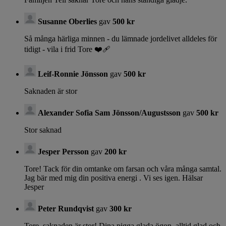
Susanne Oberlies
gav
500 kr
Så många härliga minnen - du lämnade jordelivet alldeles för
tidigt - vila i frid Tore ❤️‍🩹
Leif-Ronnie Jönsson
gav
500 kr
Saknaden är stor
Alexander Sofia Sam Jönsson/Augustsson
gav
500 kr
Stor saknad
Jesper Persson
gav
200 kr
Tore! Tack för din omtanke om farsan och våra många samtal.
Jag bär med mig din positiva energi . Vi ses igen. Hälsar
Jesper
Peter Rundqvist
gav
300 kr
Tore, saknaden är stor! Dina pigga glada ögon, alltid glad och