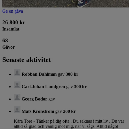
Ge en gåva
26 800 kr
Insamlat
68
Gåvor
Senaste aktivitet
Robban Dahlman
gav
300 kr
Carl-Johan Lundgren
gav
300 kr
Georg Bodor
gav
Mats Kronström
gav
200 kr
Kära Tore - Tänker på dig ofta . Du saknas i mitt liv . Du var
alltid så glad och vänlig mot mig, när vi sågs. Alltid något