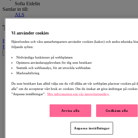
Sofia Eidelin
Samlar in till:
ALS
Till minne av Tore Holmqvist
Vi använder cookies
Email
Facebook
LinkedIn
QR-kod
Kopiera länk
Hjärnfonden och våra samarbetsparters använder cookies (kakor) och andra tekniska lös
Email
Facebook
Whatsapp
QR-kod
Kopiera länk
följande syften:
×
Nödvändiga funktioner på webbplatsen
Optimera användarupplevelsen för dig som besökare
Statistik och webbanalys, för att utveckla webbsidan
Marknadsföring
Du som besökare kan alltid välja om du vill tillåta att vår webbplats placerar cookies på
alla” om du accepterar vårt bruk av cookies. Om du önskar att göra ändringar på cookie-i
”Anpassa inställningar”.
Mer information om vår integritetspolicy.
Avvisa alla
Godkänn alla
Anpassa inställningar