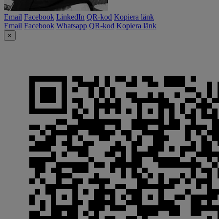
Email
Facebook
LinkedIn
QR-kod
Kopiera länk
Email
Facebook
Whatsapp
QR-kod
Kopiera länk
×