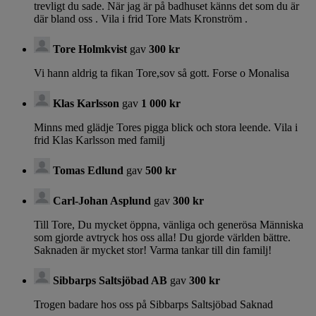
trevligt du sade. När jag är på badhuset känns det som du är
där bland oss . Vila i frid Tore Mats Kronström .
Tore Holmkvist
gav
300 kr
Vi hann aldrig ta fikan Tore,sov så gott. Forse o Monalisa
Klas Karlsson
gav
1 000 kr
Minns med glädje Tores pigga blick och stora leende. Vila i
frid Klas Karlsson med familj
Tomas Edlund
gav
500 kr
Carl-Johan Asplund
gav
300 kr
Till Tore, Du mycket öppna, vänliga och generösa Människa
som gjorde avtryck hos oss alla! Du gjorde världen bättre.
Saknaden är mycket stor! Varma tankar till din familj!
Sibbarps Saltsjöbad AB
gav
300 kr
Trogen badare hos oss på Sibbarps Saltsjöbad Saknad