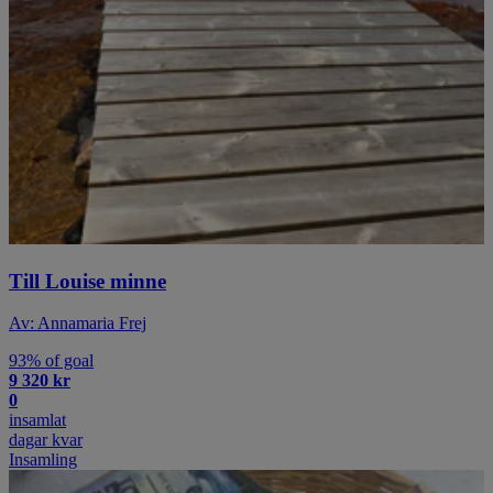
Till Louise minne
Av: Annamaria Frej
93% of goal
9 320 kr
0
insamlat
dagar kvar
Insamling