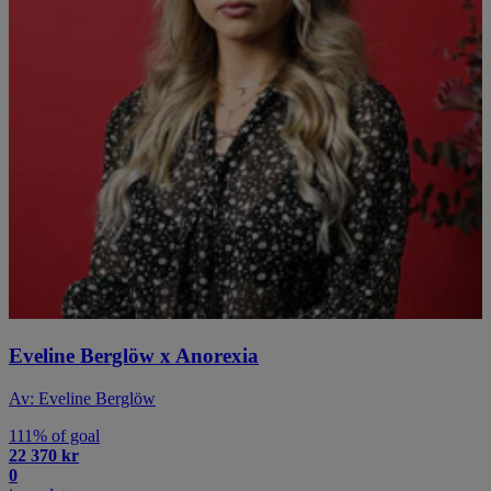
Eveline Berglöw x Anorexia
Av: Eveline Berglöw
111% of goal
22 370 kr
0