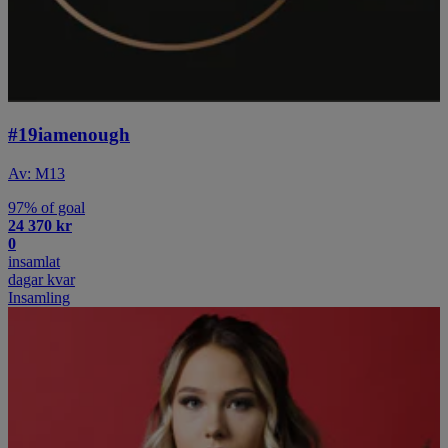
#19iamenough
Av: M13
97% of goal
24 370 kr
0
insamlat
dagar kvar
Insamling