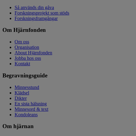
Så används din gåva
Forskningsprojekt som stöds
Forskningsframgångar
Om Hjärnfonden
Om oss
Organisation
About Hjärnfonden
Jobba hos oss
Kontakt
Begravningsguide
Minnesstund
Klädsel
Dikter
En sista hälsning
Minnesord & text
Kondoleans
Om hjärnan