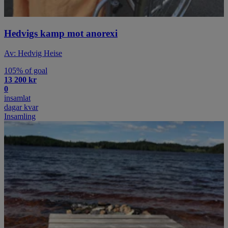
Hedvigs kamp mot anorexi
Av: Hedvig Heise
105% of goal
13 200 kr
0
insamlat
dagar kvar
Insamling