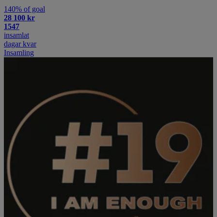
140% of goal
28 100 kr
1547
insamlat
dagar kvar
Insamling