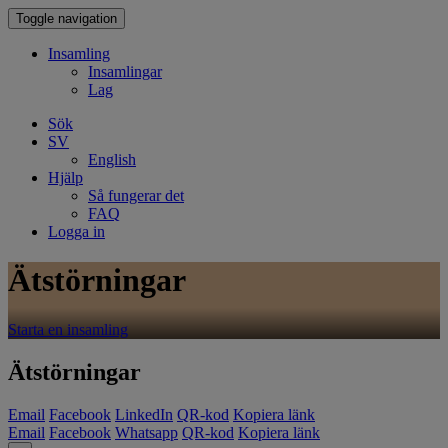
Toggle navigation
Insamling
Insamlingar
Lag
Sök
SV
English
Hjälp
Så fungerar det
FAQ
Logga in
Ätstörningar
Starta en insamling
Ätstörningar
Email
Facebook
LinkedIn
QR-kod
Kopiera länk
Email
Facebook
Whatsapp
QR-kod
Kopiera länk