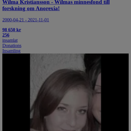
Wilma Kristiansson - Wilmas minnesfond till
forskning om Anorexia!
2000-04-21 - 2021-11-01
98 650 kr
256
insamlat
Donations
Insamling