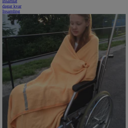
insamlat
dagar kvar
Insamling