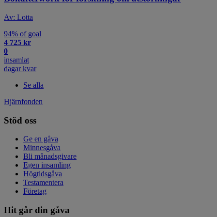
Av: Lotta
94% of goal
4 725 kr
0
insamlat
dagar kvar
Se alla
Hjärnfonden
Stöd oss
Ge en gåva
Minnesgåva
Bli månadsgivare
Egen insamling
Högtidsgåva
Testamentera
Företag
Hit går din gåva