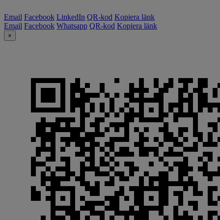
Email
Facebook
LinkedIn
QR-kod
Kopiera länk
Email
Facebook
Whatsapp
QR-kod
Kopiera länk
×