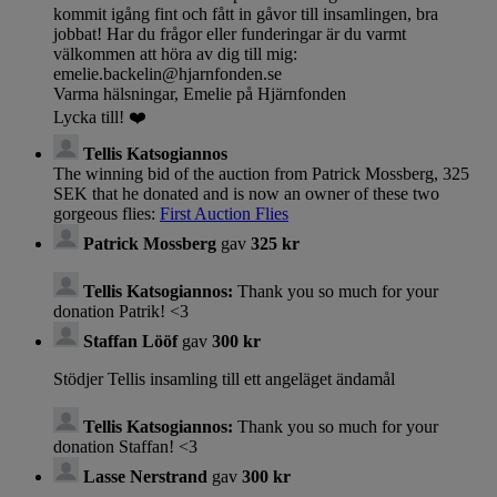
kommit igång fint och fått in gåvor till insamlingen, bra
jobbat! Har du frågor eller funderingar är du varmt
välkommen att höra av dig till mig:
emelie.backelin@hjarnfonden.se
Varma hälsningar, Emelie på Hjärnfonden
Lycka till! ❤️
Tellis Katsogiannos
The winning bid of the auction from Patrick Mossberg, 325
SEK that he donated and is now an owner of these two
gorgeous flies:
First Auction Flies
Patrick Mossberg
gav
325 kr
Tellis Katsogiannos:
Thank you so much for your
donation Patrik! <3
Staffan Lööf
gav
300 kr
Stödjer Tellis insamling till ett angeläget ändamål
Tellis Katsogiannos:
Thank you so much for your
donation Staffan! <3
Lasse Nerstrand
gav
300 kr