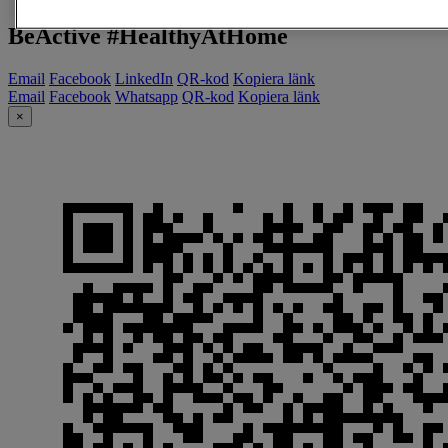
BeActive #HealthyAtHome
Email
Facebook
LinkedIn
QR-kod
Kopiera länk
Email
Facebook
Whatsapp
QR-kod
Kopiera länk
×