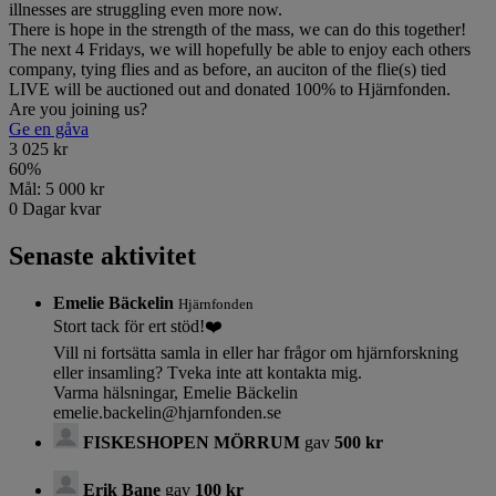
illnesses are struggling even more now.
There is hope in the strength of the mass, we can do this together!
The next 4 Fridays, we will hopefully be able to enjoy each others
company, tying flies and as before, an auciton of the flie(s) tied
LIVE will be auctioned out and donated 100% to Hjärnfonden.
Are you joining us?
Ge en gåva
3 025 kr
60
%
Mål:
5 000 kr
0
Dagar kvar
Senaste aktivitet
Emelie Bäckelin
Hjärnfonden
Stort tack för ert stöd!❤️
Vill ni fortsätta samla in eller har frågor om hjärnforskning
eller insamling? Tveka inte att kontakta mig.
Varma hälsningar, Emelie Bäckelin
emelie.backelin@hjarnfonden.se
FISKESHOPEN MÖRRUM
gav
500 kr
Erik Bane
gav
100 kr