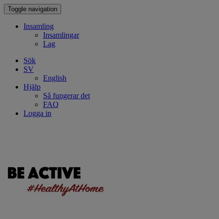
Toggle navigation
Insamling
Insamlingar
Lag
Sök
SV
English
Hjälp
Så fungerar det
FAQ
Logga in