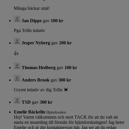
Många bäckar små!
Jan Dippe
gav
100 kr
Pga Tellis initativ
Jesper Nyberg
gav
200 kr
👍
Thomas Hedberg
gav
100 kr
Anders Brook
gav
300 kr
Grymt intiativ av dig Tellis 💓
TSD
gav
300 kr
Emelie Bäckelin
Hjärnfonden
Hej! Varmt välkommen och stort TACK för att du valt att
starta en insamling till förmån för hjärnforskningen! Jag heter
Emelie och är din kontaktperson här. Jag ser att du redan