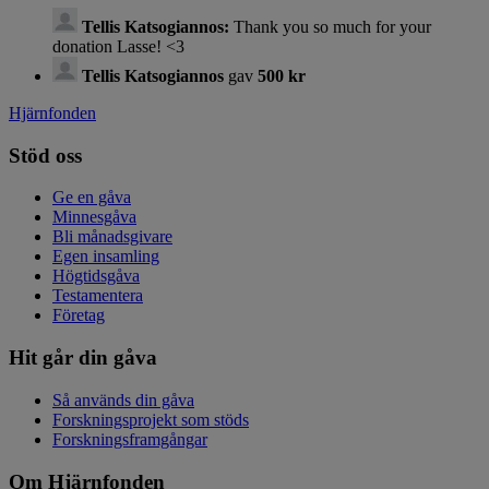
Tellis Katsogiannos:
Thank you so much for your
donation Lasse! <3
Tellis Katsogiannos
gav
500 kr
Hjärnfonden
Stöd oss
Ge en gåva
Minnesgåva
Bli månadsgivare
Egen insamling
Högtidsgåva
Testamentera
Företag
Hit går din gåva
Så används din gåva
Forskningsprojekt som stöds
Forskningsframgångar
Om Hjärnfonden