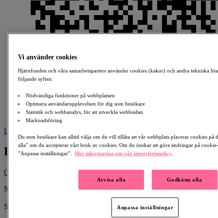
Vi använder cookies
Hjärnfonden och våra samarbetsparters använder cookies (kakor) och andra tekniska lös
följande syften:
Nödvändiga funktioner på webbplatsen
Optimera användarupplevelsen för dig som besökare
Statistik och webbanalys, för att utveckla webbsidan
Marknadsföring
Ladda ner
Du som besökare kan alltid välja om du vill tillåta att vår webbplats placerar cookies på
alla” om du accepterar vårt bruk av cookies. Om du önskar att göra ändringar på cookie-i
BeActive #HealthyAtHome
”Anpassa inställningar”.
Mer information om vår integritetspolicy.
Ge en gåva
Avvisa alla
Godkänn alla
Skapad av:
Tellis Katsogiannos
Samlar in till:
Anpassa inställningar
Hjärnfonden Barn