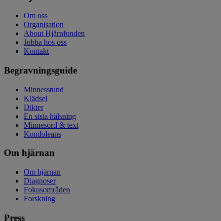
Om oss
Organisation
About Hjärnfonden
Jobba hos oss
Kontakt
Begravningsguide
Minnesstund
Klädsel
Dikter
En sista hälsning
Minnesord & text
Kondoleans
Om hjärnan
Om hjärnan
Diagnoser
Fokusområden
Forskning
Press