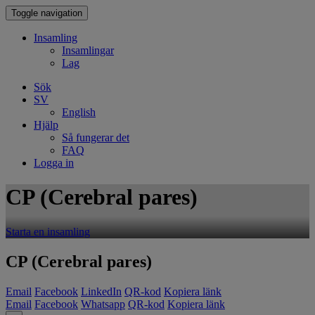
Toggle navigation
Insamling
Insamlingar
Lag
Sök
SV
English
Hjälp
Så fungerar det
FAQ
Logga in
CP (Cerebral pares)
Starta en insamling
CP (Cerebral pares)
Email
Facebook
LinkedIn
QR-kod
Kopiera länk
Email
Facebook
Whatsapp
QR-kod
Kopiera länk