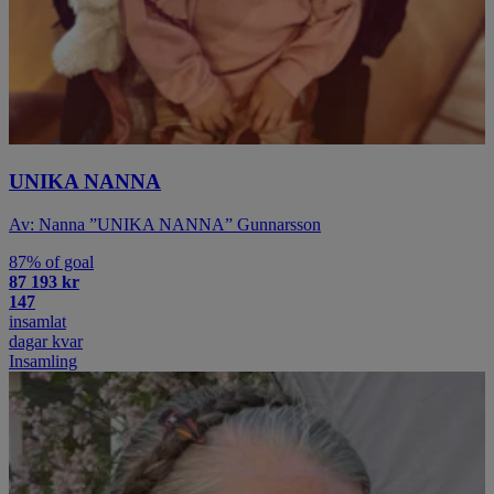
UNIKA NANNA
Av: Nanna ”UNIKA NANNA” Gunnarsson
87% of goal
87 193 kr
147
insamlat
dagar kvar
Insamling