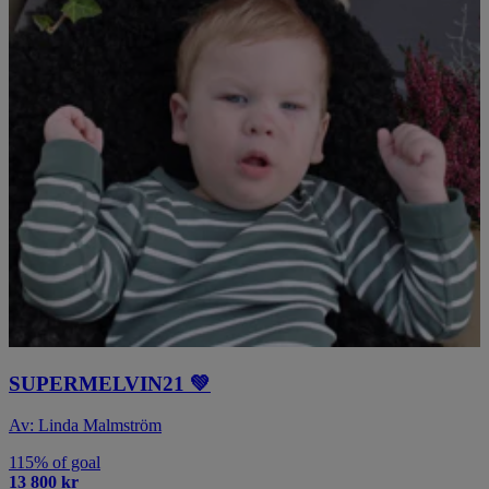
SUPERMELVIN21 💚
Av: Linda Malmström
115% of goal
13 800 kr