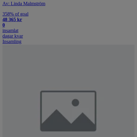
Av: Linda Malmström
358% of goal
48 365 kr
0
insamlat
dagar kvar
Insamling