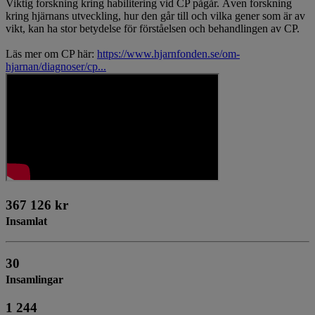
Viktig forskning kring habilitering vid CP pågår. Även forskning
kring hjärnans utveckling, hur den går till och vilka gener som är av
vikt, kan ha stor betydelse för förståelsen och behandlingen av CP.
Läs mer om CP här:
https://www.hjarnfonden.se/om-
hjarnan/diagnoser/cp...
367 126 kr
Insamlat
30
Insamlingar
1 244