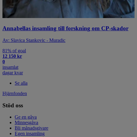
Annabellas insamling till forskning om CP-skador
Av: Slavica Stankovic - Muradic
81% of goal
12 150 kr
0
insamlat
dagar kvar
Se alla
Hjärnfonden
Stöd oss
Ge en gåva
Minnesgåva
Bli månadsgivare
Egen insamling