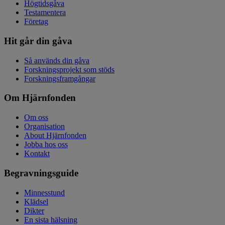
Högtidsgåva
Testamentera
Företag
Hit går din gåva
Så används din gåva
Forskningsprojekt som stöds
Forskningsframgångar
Om Hjärnfonden
Om oss
Organisation
About Hjärnfonden
Jobba hos oss
Kontakt
Begravningsguide
Minnesstund
Klädsel
Dikter
En sista hälsning