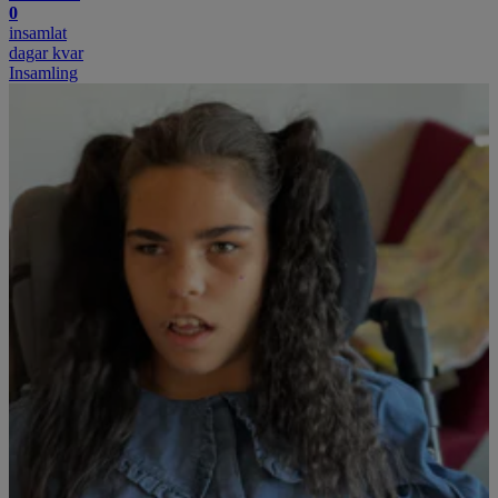
0
insamlat
dagar kvar
Insamling