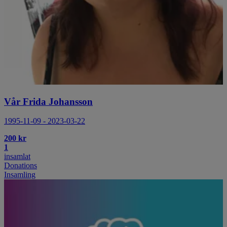
Vår Frida Johansson
1995-11-09 - 2023-03-22
200 kr
1
insamlat
Donations
Insamling