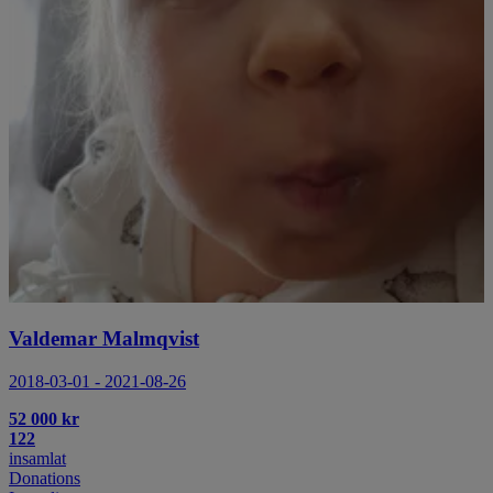
Valdemar Malmqvist
2018-03-01 - 2021-08-26
52 000 kr
122
insamlat
Donations