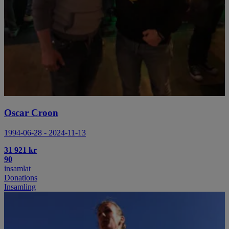
Oscar Croon
1994-06-28 - 2024-11-13
31 921 kr
90
insamlat
Donations
Insamling