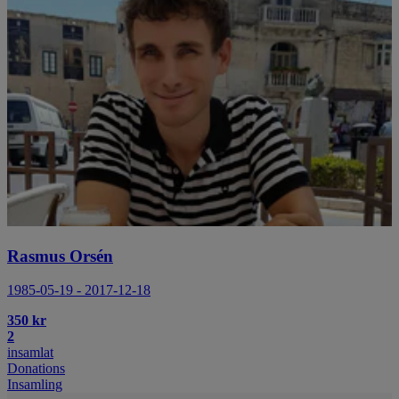
Rasmus Orsén
1985-05-19 - 2017-12-18
350 kr
2
insamlat
Donations
Insamling