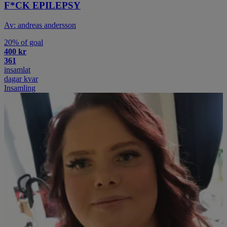
F*CK EPILEPSY
Av: andreas andersson
20% of goal
400 kr
361
insamlat
dagar kvar
Insamling