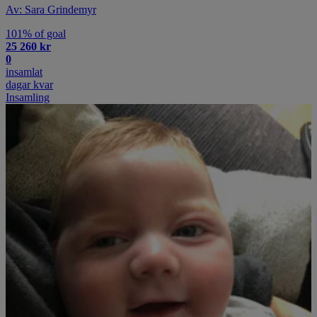
Av: Sara Grindemyr
101% of goal
25 260 kr
0
insamlat
dagar kvar
Insamling