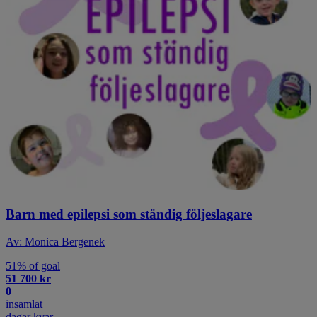
Barn med epilepsi som ständig följeslagare
Av: Monica Bergenek
51% of goal
51 700 kr
0
insamlat
dagar kvar