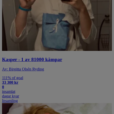
Kasper - 1 av 81000 kämpar
Av: Birgitta Olsén Ryding
111% of goal
33 300 kr
0
insamlat
dagar kvar
Insamling