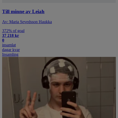
Till minne av Leiah
Av: Maria Sevedsson Haukka
372% of goal
37 218 kr
0
insamlat
dagar kvar
Insamling