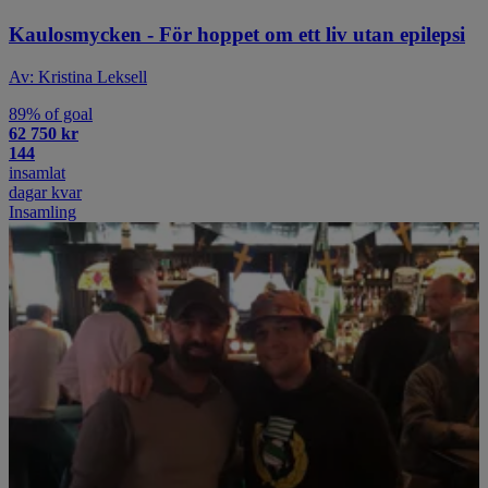
Kaulosmycken - För hoppet om ett liv utan epilepsi
Av: Kristina Leksell
89% of goal
62 750 kr
144
insamlat
dagar kvar
Insamling