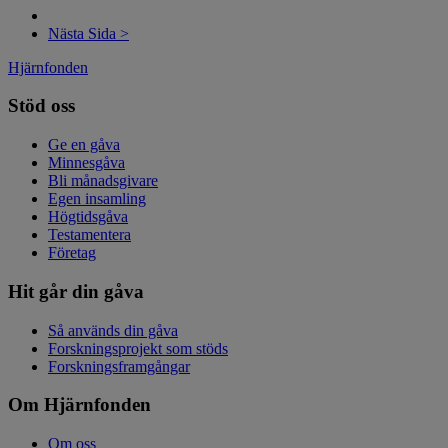
Nästa Sida >
Hjärnfonden
Stöd oss
Ge en gåva
Minnesgåva
Bli månadsgivare
Egen insamling
Högtidsgåva
Testamentera
Företag
Hit går din gåva
Så används din gåva
Forskningsprojekt som stöds
Forskningsframgångar
Om Hjärnfonden
Om oss