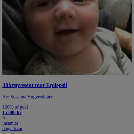
30årspresent mot Epilepsi!
Av: Susanna Yngvesdotter
100% of goal
15 000 kr
0
insamlat
dagar kvar