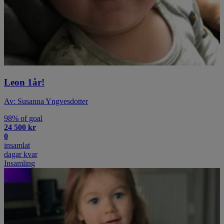
Leon 1år!
Av: Susanna Yngvesdotter
98% of goal
24 500 kr
0
insamlat
dagar kvar
Insamling