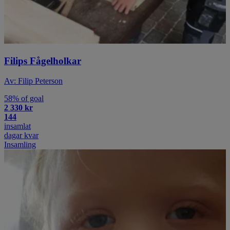
Filips Fågelholkar
Av: Filip Peterson
58% of goal
2 330 kr
144
insamlat
dagar kvar
Insamling