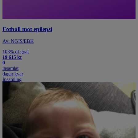
Fotboll mot epilepsi
Av: NGIS/EBK
103% of goal
19 615 kr
0
insamlat
dagar kvar
Insamling