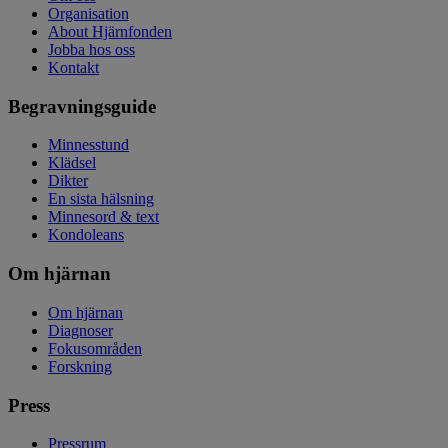
Organisation
About Hjärnfonden
Jobba hos oss
Kontakt
Begravningsguide
Minnesstund
Klädsel
Dikter
En sista hälsning
Minnesord & text
Kondoleans
Om hjärnan
Om hjärnan
Diagnoser
Fokusområden
Forskning
Press
Pressrum