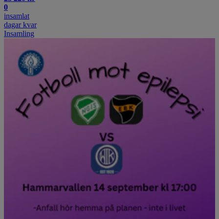
0
insamlat
dagar kvar
Insamling