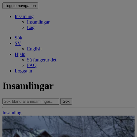
Toggle navigation
Insamling
Insamlingar
Lag
Sök
SV
English
Hjälp
Så fungerar det
FAQ
Logga in
Insamlingar
Sök
Insamling