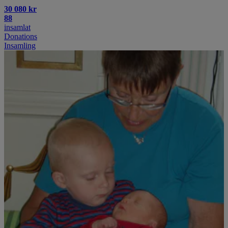
30 080 kr
88
insamlat
Donations
Insamling