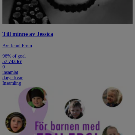
Till minne av Jessica
Av: Jenni From
96% of goal
57 743 kr
0
insamlat
dagar kvar
Insamling